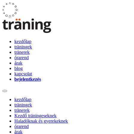
kezdőlap
träningek
tränerek
órarend
árak
blog
kapcsolat
bejelentkezés
kezdőlap
träningek
tränerek
Kezdő träningeseknek
Haladóknak és gyerekeknek
órarend
árak