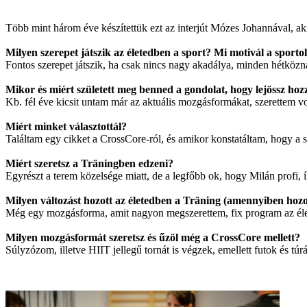
Több mint három éve készítettük ezt az interjút Mózes Johannával, aki 
Milyen szerepet játszik az életedben a sport? Mi motivál a sporto
Fontos szerepet játszik, ha csak nincs nagy akadálya, minden hétközna
Mikor és miért született meg benned a gondolat, hogy lejössz ho
Kb. fél éve kicsit untam már az aktuális mozgásformákat, szerettem vol
Miért minket választottál?
Találtam egy cikket a CrossCore-ról, és amikor konstatáltam, hogy a
Miért szeretsz a Träningben edzeni?
Egyrészt a terem közelsége miatt, de a legfőbb ok, hogy Milán profi, í
Milyen változást hozott az életedben a Träning (amennyiben hozo
Még egy mozgásforma, amit nagyon megszerettem, fix program az é
Milyen mozgásformát szeretsz és űzöl még a CrossCore mellett?
Súlyzózom, illetve HIIT jellegű tornát is végzek, emellett futok és tú