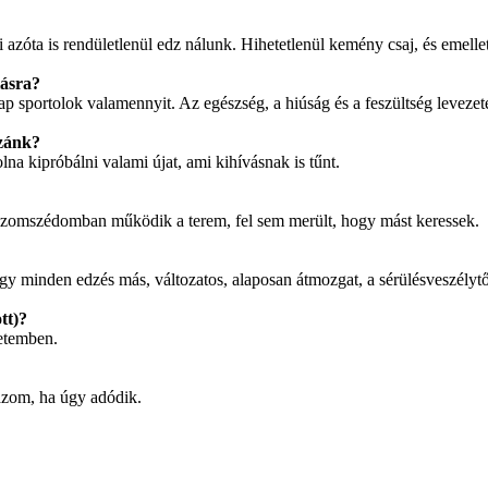
azóta is rendületlenül edz nálunk. Hihetetlenül kemény csaj, és emellet
lásra?
p sportolok valamennyit. Az egészség, a hiúság és a feszültség levezet
zzánk?
na kipróbálni valami újat, ami kihívásnak is tűnt.
 szomszédomban működik a terem, fel sem merült, hogy mást keressek.
gy minden edzés más, változatos, alaposan átmozgat, a sérülésveszélytől
tt)?
letemben.
rázom, ha úgy adódik.