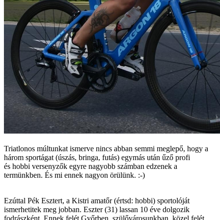
Triatlonos múltunkat ismerve nincs abban semmi meglepő, hogy a
három sportágat (úszás, bringa, futás) egymás után űző profi
és hobbi versenyzők egyre nagyobb számban edzenek a
termünkben. És mi ennek nagyon örülünk. :-)
Ezúttal Pék Esztert, a Kistri amatőr (értsd: hobbi) sportolóját
ismerhetitek meg jobban. Eszter (31) lassan 10 éve dolgozik
fodrászként. Ennek felét Győrben, szülővárosunkban, közel felét