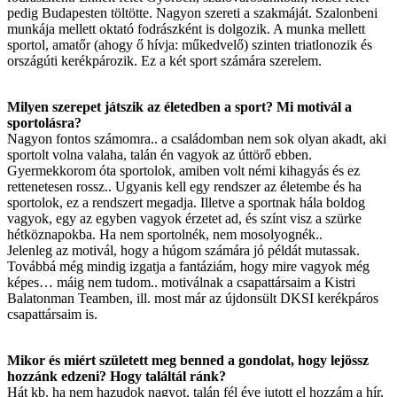
pedig Budapesten töltötte. Nagyon szereti a szakmáját. Szalonbeni
munkája mellett oktató fodrászként is dolgozik. A munka mellett
sportol, amatőr (ahogy ő hívja: műkedvelő) szinten triatlonozik és
országúti kerékpározik. Ez a két sport számára szerelem.
Milyen szerepet játszik az életedben a sport? Mi motivál a
sportolásra?
Nagyon fontos számomra.. a családomban nem sok olyan akadt, aki
sportolt volna valaha, talán én vagyok az úttörő ebben.
Gyermekkorom óta sportolok, amiben volt némi kihagyás és ez
rettenetesen rossz.. Ugyanis kell egy rendszer az életembe és ha
sportolok, ez a rendszert megadja. Illetve a sportnak hála boldog
vagyok, egy az egyben vagyok érzetet ad, és színt visz a szürke
hétköznapokba. Ha nem sportolnék, nem mosolyognék..
Jelenleg az motivál, hogy a húgom számára jó példát mutassak.
Továbbá még mindig izgatja a fantáziám, hogy mire vagyok még
képes… máig nem tudom.. motiválnak a csapattársaim a Kistri
Balatonman Teamben, ill. most már az újdonsült DKSI kerékpáros
csapattársaim is.
Mikor és miért született meg benned a gondolat, hogy lejössz
hozzánk edzeni? Hogy találtál ránk?
Hát kb. ha nem hazudok nagyot, talán fél éve jutott el hozzám a hír,