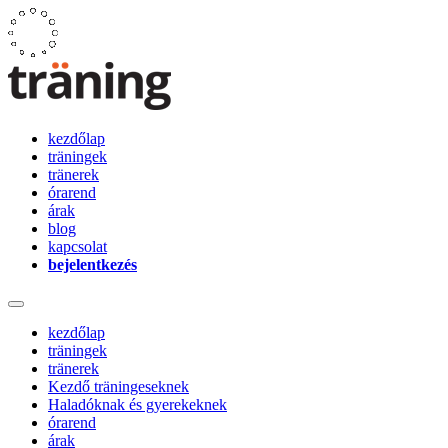
kezdőlap
träningek
tränerek
órarend
árak
blog
kapcsolat
bejelentkezés
kezdőlap
träningek
tränerek
Kezdő träningeseknek
Haladóknak és gyerekeknek
órarend
árak