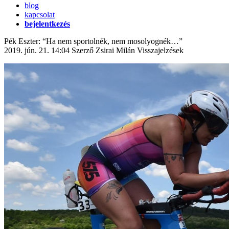
blog
kapcsolat
bejelentkezés
Pék Eszter: “Ha nem sportolnék, nem mosolyognék…”
2019. jún. 21. 14:04
Szerző Zsirai Milán
Visszajelzések