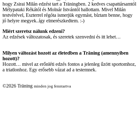
hogy Zsirai Milán edzést tart a Träningben. 2 kedves csapattársamtól
Mélypataki Rékától és Molnár Istvántól hallottam. Mivel Milán
testvérével, Eszterrel régóta ismerjük egymást, bíztam benne, hogy
jó helyre megyek..így elmerészkedtem. :-)
Miért szeretsz nálunk edzeni?
Az edzések változatosak, és szeretek szenvedni és itt lehet…
Milyen változást hozott az életedben a Träning (amennyiben
hozott)?
Hozott… mivel az erőnléti edzés fontos a jelenleg űzött sportomhoz,
a triatlonhoz. Egy erősebb vázat ad a testemnek.
©2026 Träning
minden jog fenntartva