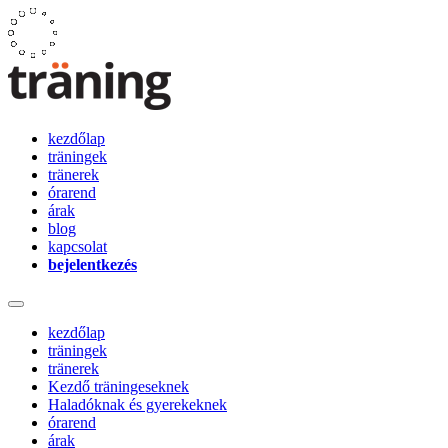
kezdőlap
träningek
tränerek
órarend
árak
blog
kapcsolat
bejelentkezés
kezdőlap
träningek
tränerek
Kezdő träningeseknek
Haladóknak és gyerekeknek
órarend
árak