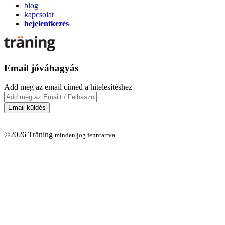
blog
kapcsolat
bejelentkezés
Email jóváhagyás
Add meg az email címed a hitelesítéshez
©2026 Träning
minden jog fenntartva