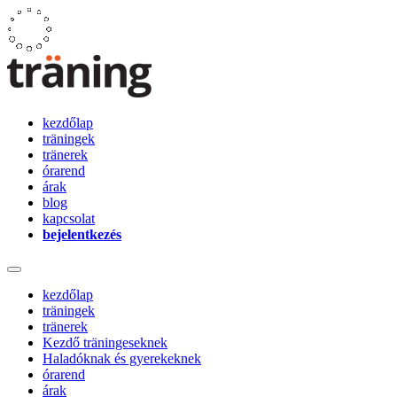
kezdőlap
träningek
tränerek
órarend
árak
blog
kapcsolat
bejelentkezés
kezdőlap
träningek
tränerek
Kezdő träningeseknek
Haladóknak és gyerekeknek
órarend
árak