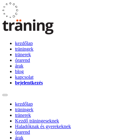
kezdőlap
träningek
tränerek
órarend
árak
blog
kapcsolat
bejelentkezés
kezdőlap
träningek
tränerek
Kezdő träningeseknek
Haladóknak és gyerekeknek
órarend
árak