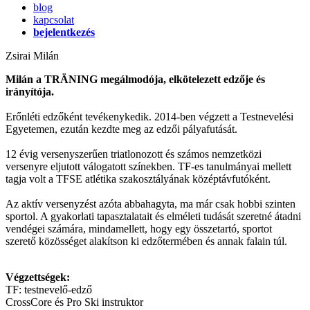
blog
kapcsolat
bejelentkezés
Zsirai Milán
Milán a TRÄNING megálmodója, elkötelezett edzője és
irányítója.
Erőnléti edzőként tevékenykedik. 2014-ben végzett a Testnevelési
Egyetemen, ezután kezdte meg az edzői pályafutását.
12 évig versenyszerűen triatlonozott és számos nemzetközi
versenyre eljutott válogatott színekben. TF-es tanulmányai mellett
tagja volt a TFSE atlétika szakosztályának középtávfutóként.
Az aktív versenyzést azóta abbahagyta, ma már csak hobbi szinten
sportol. A gyakorlati tapasztalatait és elméleti tudását szeretné átadni
vendégei számára, mindamellett, hogy egy összetartó, sportot
szerető közösséget alakítson ki edzőtermében és annak falain túl.
Végzettségek:
TF: testnevelő-edző
CrossCore és Pro Ski instruktor