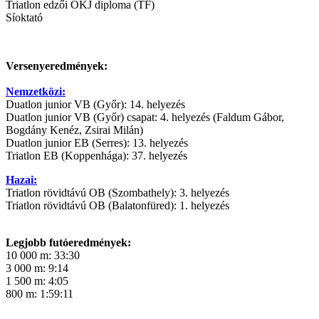
Triatlon edzői OKJ diploma (TF)
Síoktató
Versenyeredmények:
Nemzetközi:
Duatlon junior VB (Győr): 14. helyezés
Duatlon junior VB (Győr) csapat: 4. helyezés (Faldum Gábor,
Bogdány Kenéz, Zsirai Milán)
Duatlon junior EB (Serres): 13. helyezés
Triatlon EB (Koppenhága): 37. helyezés
Hazai:
Triatlon rövidtávú OB (Szombathely): 3. helyezés
Triatlon rövidtávú OB (Balatonfüred): 1. helyezés
Legjobb futóeredmények:
10 000 m: 33:30
3 000 m: 9:14
1 500 m: 4:05
800 m: 1:59:11