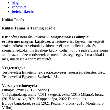
blog
kapcsolat
bejelentkezés
Kulifai Tamás
Kulifai Tamás, a Träning edzője
Kilencéves kora óta kajakozik.
Világbajnok és olimpiai
ezüstérmes magyar kajakozó,
a Testnevelési Egyetemen végzett
szakedzőként. Az elmúlt években az élsport mellett kajak- és
személyi edzőként is tevékenykedik. Célja, hogy a pályafutása során
alkalmazott edzésmódszerek és mentalitás segítségével másokkal is
megismertesse a sport szeretetét.
Végzettségek:
Testnevelési Egyetem: rekreációszervezés, egészségfejlesztés, Bsc.
Testnevelési Egyetem: Szakedző Msc.
Versenyeredmények:
Olimpia: ezüst (2012 London)
Világbajnokság: arany (2011 Szeged), ezüst (2015 Milánó), bronz
(2015 Moszkva, 2021 Koppenhága, 2022 Dartmouth)
Európa bajnokság: ezüst (2021 Poznan), bronz (2013 Montemoro-
Velho)