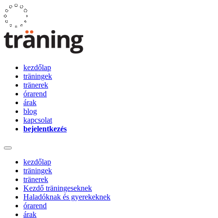
kezdőlap
träningek
tränerek
órarend
árak
blog
kapcsolat
bejelentkezés
kezdőlap
träningek
tränerek
Kezdő träningeseknek
Haladóknak és gyerekeknek
órarend
árak