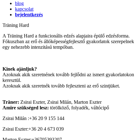
blog
kapcsolat
bejelentkezés
Träning Hard
A Träning Hard a funkcionális edzés alapjaira épülő edzésforma.
Fókuszban az erő és állóképességfejlesztő gyakorlatok szerepelnek
egy nehezebb intenzitású tempóban.
Kinek ajánljuk?
Azoknak akik szeretnének tovább fejlődni az ismert gyakorlatokon
keresztül.
Azoknak akik szeretnék tovább fejleszteni az erő szintjüket.
Träner:
Zsirai Eszter, Zsirai Milán, Marton Eszter
Amire szükséged lesz:
törölköző, folyadék, váltócipő
Zsirai Milán
:
+36 20 9 155 144
Zsirai Eszter
:
+36 20 4 673 039
Marton Eszter
:
+36705393207