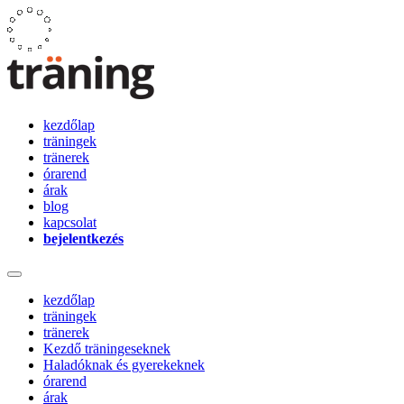
kezdőlap
träningek
tränerek
órarend
árak
blog
kapcsolat
bejelentkezés
kezdőlap
träningek
tränerek
Kezdő träningeseknek
Haladóknak és gyerekeknek
órarend
árak