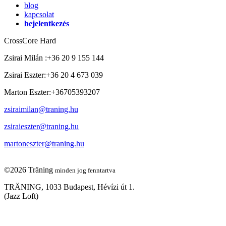
blog
kapcsolat
bejelentkezés
CrossCore Hard
Zsirai Milán
:
+36 20 9 155 144
Zsirai Eszter
:
+36 20 4 673 039
Marton Eszter
:
+36705393207
zsiraimilan@traning.hu
zsiraieszter@traning.hu
martoneszter@traning.hu
©2026 Träning
minden jog fenntartva
TRÄNING, 1033 Budapest, Hévízi út 1.
(Jazz Loft)