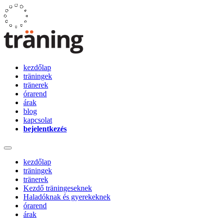
kezdőlap
träningek
tränerek
órarend
árak
blog
kapcsolat
bejelentkezés
kezdőlap
träningek
tränerek
Kezdő träningeseknek
Haladóknak és gyerekeknek
órarend
árak